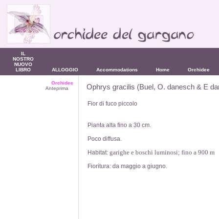
IL
NOSTRO
NUOVO
LIBRO
ALLOGGIO
Accommodations
Home
Orchidee
Orchidee
Ophrys gracilis (Buel, O. danesch & E d
Anteprima
Fior di fuco piccolo
Pianta alta fino a 30 cm.
Poco diffusa.
garighe e boschi luminosi; fino a 900 m
Habitat:
Fioritura: da maggio a giugno.