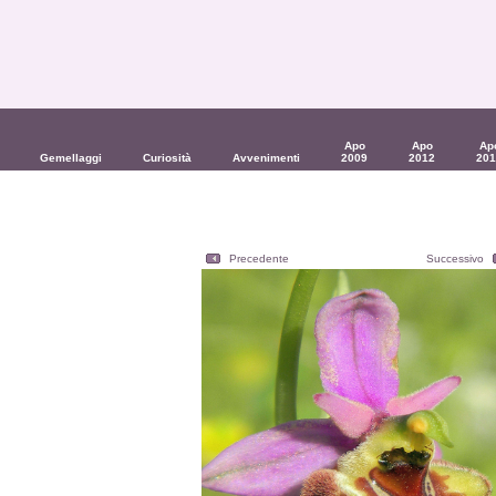
Apo
Apo
Ap
Gemellaggi
Curiosità
Avvenimenti
2009
2012
201
Precedente
Successivo