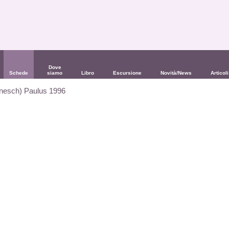
Dove
Schede
siamo
Libro
Escursione
Novità/News
Articoli
anesch) Paulus 1996