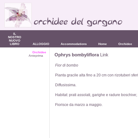
IL
NOSTRO
NUOVO
LIBRO
ALLOGGIO
Accommodations
Home
Orchidee
Orchidee
Ophrys bombyliflora
Link
Anteprima
Fior di bombo
Pianta gracile alta fino a 20 cm con rizotuberi sfer
Diffusissima.
Habitat: prati assolati, garighe e radure boschive;
Fiorisce da marzo a maggio.