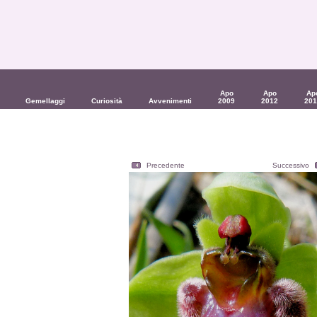
Apo
Apo
Ap
Gemellaggi
Curiosità
Avvenimenti
2009
2012
201
Precedente
Successivo