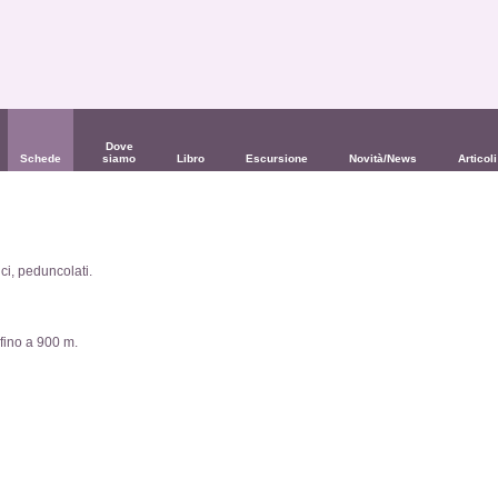
Dove
Schede
siamo
Libro
Escursione
Novità/News
Articoli
ici, peduncolati.
 fino a 900 m.